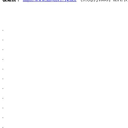
.
.
.
.
.
.
.
.
.
.
.