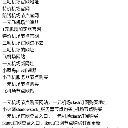
三毛机场官网地址
特价机场官网
赔钱机场节点官网
一元飞机场加速器
1元机场加速器官网
特价机场节点官网
三毛机场官网进不去
三毛机场的网址
飞机场网站
一元机场新网址
小蓝鸟pnv加速器
小飞机服务器节点购买
一元机场节点购买
飞机场节点网站
一元机场节点购买网站，一元机场clash订阅购买地址
小火箭shadowsock_服务器节点购买_机场节点购买
一元机场官网登录入口，一元机场clash订阅购买
ikuuu官网登录入口，ikuuu官网节点购买订阅更新