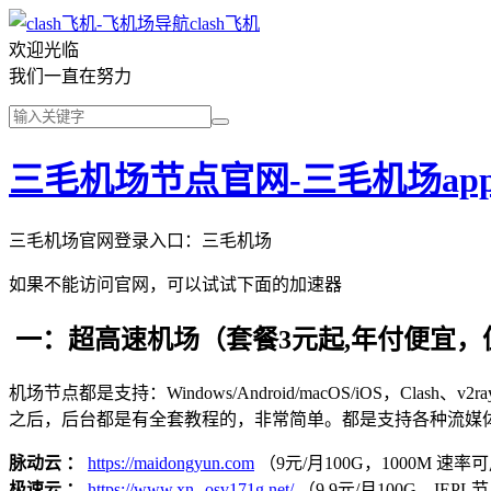
clash飞机
欢迎光临
我们一直在努力
三毛机场节点官网-三毛机场ap
三毛机场官网登录入口：三毛机场
如果不能访问官网，可以试试下面的加速器
一：超高速机场（套餐3元起,年付便宜，
机场节点都是支持：Windows/Android/macOS/iOS，Clash、
之后，后台都是有全套教程的，非常简单。都是支持各种流媒
脉动云 ：
https://maidongyun.com
（9元/月100G，1000M 速率可用
极速云 ：
https://www.xn--osv171g.net/
（9.9元/月100G，IE